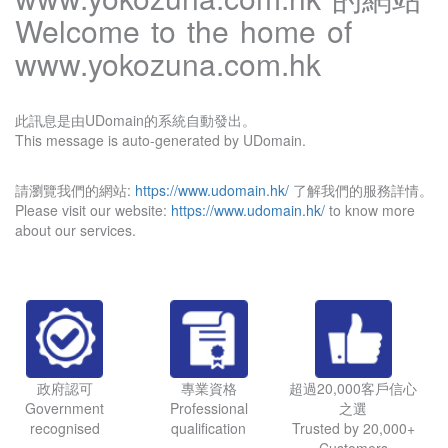
Welcome to the home of
www.yokozuna.com.hk
此訊息是由UDomain的系統自動發出。
This message is auto-generated by UDomain.
請瀏覽我們的網站:
https://www.udomain.hk/
了解我們的服務詳情。
Please visit our website:
https://www.udomain.hk/
to know more
about our services.
政府認可
專業資格
超過20,000客戶信心
Government
Professional
之選
recognised
qualification
Trusted by 20,000+
Customers